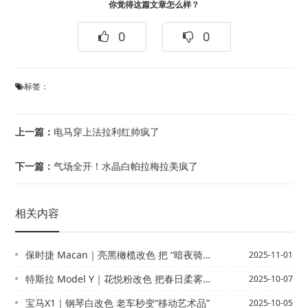
你觉得这篇文章怎么样？
0
0
标签：
上一篇：
电马穿上法拉利红帅疯了
下一篇：
气场全开！水晶白帕拉梅拉美疯了
相关内容
保时捷 Macan｜亮黑橄榄改色 把 “暗夜骑士” 焊在车身上
2025-11-01
特斯拉 Model Y｜花悦粉改色 把春日柔雾焊在车身上
2025-10-07
宝马X1｜钢琴白改色 老车秒变“移动艺术品”
2025-10-05